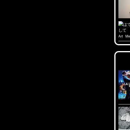
Art
M