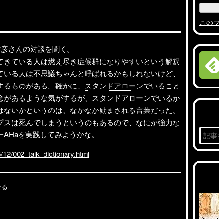
この
雅彦
さんの対談を聞く。
てきている人は
燃え尽き症候群
になりやすいという解釈
ている人は不思議ちゃんと呼ばれるかもしれないけど、
するものがある。確かに、
スタンドアローン
でいること
念があるような気がするが、
スタンドアローン
でいるか
はないかというのは、なかなか励まされる言葉だった。
プス
は死んでしまうというのもあるので、なにか強力な
AHaを実践してみようかな。
12/002_talk_dictionary.html
なる