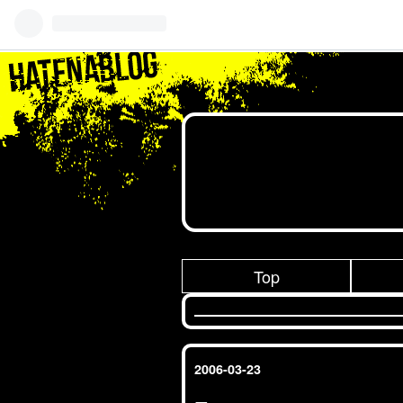
Top
2006
-
03
-
23