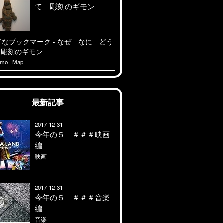
て 彫刻のギモン
emo
Map
最新記事
2017-12-31
今年の５ ＃＃＃映画
編
映画
2017-12-31
今年の５ ＃＃＃音楽
編
音楽