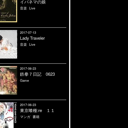
イパネマの娘
音楽
Live
2017-07-13
Lady Traveler
音楽
Live
2017-06-23
鉄拳７日記 0623
Game
2017-06-23
東京喰種:re １１
マンガ
書籍