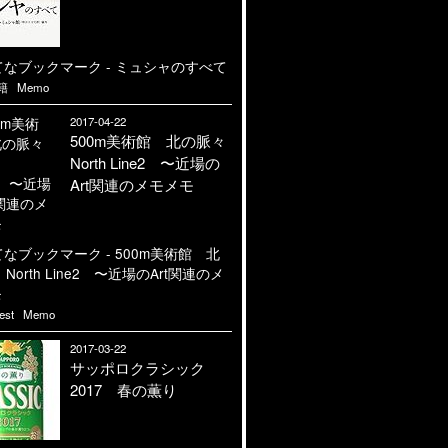
籍
Memo
2017-04-22
500m美術館 北の脈々
North Line2 〜近場の
Art関連のメモメモ
est
Memo
2017-03-22
サッポロクラシック
2017 春の薫り