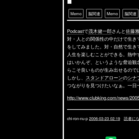
■
Memo
脳関連
Memo
脳関連
Podcast
で
茂木健一郎
さんと
佐藤
対・人との関係性の中だけで生き
をしてみました。対・自然で生き
人生を楽しむことができる。熱中
はいかんぞ、というような脅迫観
らこそ良いものが生み出せるので
しかし、
スタンドアローン
の
シナ
つながりを見つけたいなぁ。一日一
http://www.clubking.com/news/2005/
chi-ron-nu-p
2006-03-23 02:19
読者に