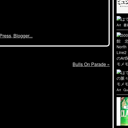
Art
書
Bulls On Parade
»
Art
Qu